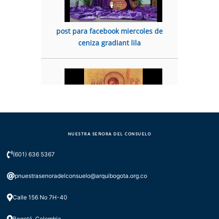
post para facebook miercoles de
ceniza gradiant lila
NUESTRA SEÑORA DEL CONSUELO
HOMILÍA EUCARISTÍA 5 FEBRERO 12
(601) 636 5367
PM
pnuestrasenoradelconsuelo@arquibogota.org.co
Calle 156 No 7H-40
Bogotá, Colombia