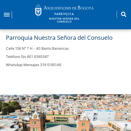
Pasar
al
PARROQUIA
contenido
NUESTRA SEÑORA DEL
CONSUELO
principal
Parroquia Nuestra Señora del Consuelo
Calle 156 N° 7 H - 40 Barrio Barrancas
Teléfono fijo 601 6365367
WhatsApp Mensajes 319 5195146