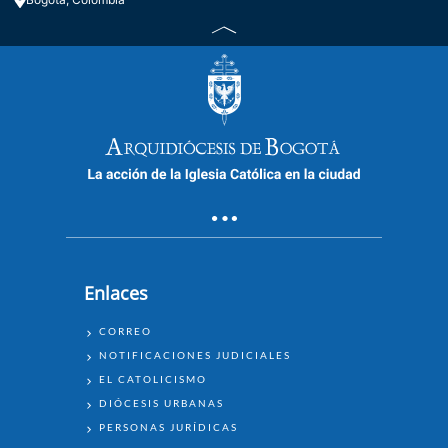
EUCARISTÍA DOMINGO 5 DE
FEBRERO
Enlaces
ENLACES
CORREO
EUCARISTÍA DOMINGO 22 DE
NOTIFICACIONES JUDICIALES
ENERO
EL CATOLICISMO
DIÓCESIS URBANAS
PERSONAS JURÍDICAS